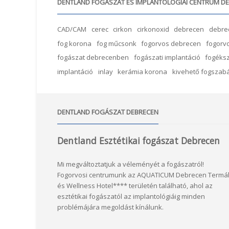
DENTLAND FOGÁSZAT ÉS IMPLANTOLÓGIAI CENTRUM D
CAD/CAM
cerec
cirkon
cirkonoxid
debrecen
debre
fog korona
fog műcsonk
fogorvos debrecen
fogorvo
fogászat debrecenben
fogászati implantáció
fogéks
implantáció
inlay
kerámia korona
kivehető fogszab
DENTLAND FOGÁSZAT DEBRECEN
Dentland Esztétikai fogászat Debrecen
Mi megváltoztatjuk a véleményét a fogászatról!
Fogorvosi centrumunk az AQUATICUM Debrecen Termá
és Wellness Hotel**** területén található, ahol az
esztétikai fogászatól az implantológiáig minden
problémájára megoldást kínálunk.