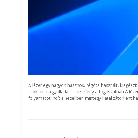
A lézer egy nagyon hasznos, régóta használt, kiegészítő
csökkenti a gyulladást. Lézerfény a fogászatban A léz
folyamatot indít el (ezekben mintegy katalizátorként hat)