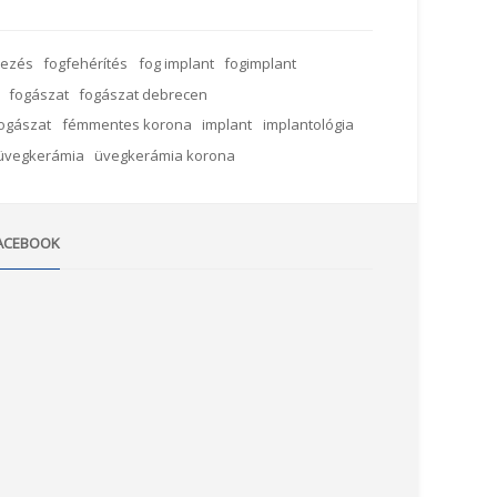
yezés
fogfehérítés
fog implant
fogimplant
fogászat
fogászat debrecen
ogászat
fémmentes korona
implant
implantológia
üvegkerámia
üvegkerámia korona
ACEBOOK