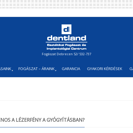
Fogászat Debrecen 52/ 532-737
SAINK
FOGÁSZAT – ÁRAINK
GARANCIA
GYAKORI KÉRDÉSEK
G
ZNOS A LÉZERFÉNY A GYÓGYÍTÁSBAN?