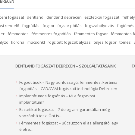
EBRECEN
ceni fogászat
dentland
dentland debrecen
esztétikai fogászat
felhel
si rendelő
fogpótlás
fogsor
fogsor pótlás
fogszabályozás
fogtömés
zer
fémmentes
fémmentes fogpótlás
fémmentes fogsor
fémmentes f
ályzó
korona
műcsonkl
rögzített fogszabályzás
teljes fogsor
tömés
DENTLAND FOGÁSZAT DEBRECEN – SZOLGÁLTATÁSAINK
F
Fogpótlások – Nagy pontosságú, fémmentes, kerámia
fogpótlás – CAD/CAM fogászati technológia Debrecen
Implantátumos fogpótlás – Mi a fogorvosi
implantátum?
l
Esztétikai fogászat – 7 dolog ami garantáltan még
vonzóbbá teszi Önt is…
Fémmentes fogászat – Búcsúzzon el az allergiától egy
életre…